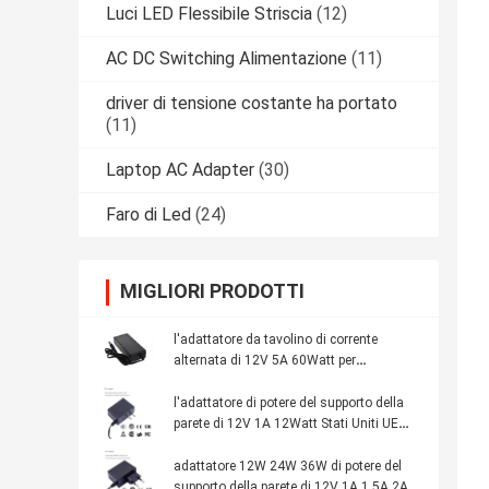
Luci LED Flessibile Striscia
(12)
AC DC Switching Alimentazione
(11)
driver di tensione costante ha portato
(11)
Laptop AC Adapter
(30)
Faro di Led
(24)
MIGLIORI PRODOTTI
l'adattatore da tavolino di corrente
alternata di 12V 5A 60Watt per
l'adattatore principale di potere principale
caricatore delle luci al neon 60Watt con
l'adattatore di potere del supporto della
l'UL ETL GS del CE ha segnato
parete di 12V 1A 12Watt Stati Uniti UE
con l'UL del CE del Livello VI segnata per
la macchina fotografica del CCTV ha
adattatore 12W 24W 36W di potere del
condotto le luci al neon
supporto della parete di 12V 1A 1.5A 2A