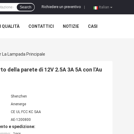
Richiedere un preventivo
Search
|
Italian
 QUALITÀ
CONTATTICI
NOTIZIE
CASI
er La Lampada Principale
to della parete di 12V 2.5A 3A 5A con l'Au
Shenzhen
Anenerge
CE UL FCC KC SAA
AE-1200800
nto e spedizione:
minimo:
1pcs