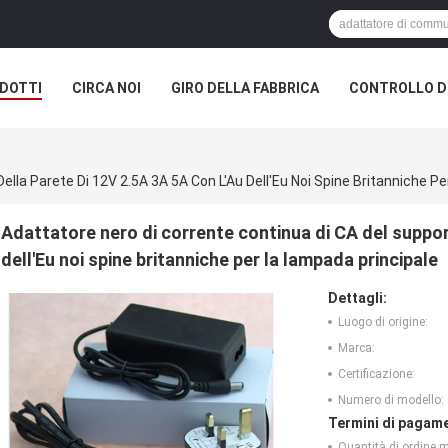
DOTTI
CIRCA NOI
GIRO DELLA FABBRICA
CONTROLLO DI
ella Parete Di 12V 2.5A 3A 5A Con L'Au Dell'Eu Noi Spine Britanniche P
Adattatore nero di corrente continua di CA del suppor
dell'Eu noi spine britanniche per la lampada principale
Dettagli:
Luogo di origine:
Marca:
Certificazione:
Numero di modello:
Termini di pagame
Quantità di ordine 