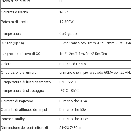
Prova di bruciatura
Sì
Corrente d'uscita
1-15A
Potenza di uscita
12-300W
Temperatura
0-50 grado
DCjack (spina)
5.5*2.5mm 5.5*2.1mm 4.0*1.7mm 3.5*1.3
Lunghezza di cavo di CC
1m/1.2m/1.8m/2m/2.5m/3m
Colore
Bianco ed il nero
Ondulazione e rumore
di meno che in pieno strada 60Mv con 20MH
Temperatura di funzionamento
0°C - 55°C
Temperatura di stoccaggio
-20°C - 85°C
Corrente di ingresso
Di meno che 0.5A
Corrente di afflusso dell'input
Di meno che 50A
Potere standby
Di meno che 0.1W
Dimensione del contenitore di
51*23.7*30cm