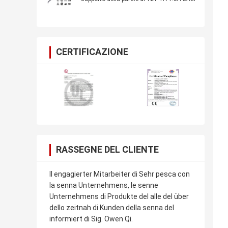
2.5A 3A con il CE dei CB dell'UL
certificato, per le macchine fotografiche
del CCTV della batteria del motore
CERTIFICAZIONE
RASSEGNE DEL CLIENTE
Il engagierter Mitarbeiter di Sehr pesca con
la senna Unternehmens, le senne
Unternehmens di Produkte del alle del über
dello zeitnah di Kunden della senna del
informiert di Sig. Owen Qi.