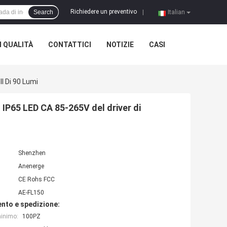
Richiedere un preventivo
Search
|
Italian
 QUALITÀ
CONTATTICI
NOTIZIE
CASI
l Di 90 Lumi
o IP65 LED CA 85-265V del driver di
Shenzhen
Anenerge
CE Rohs FCC
AE-FL150
nto e spedizione:
minimo:
100PZ