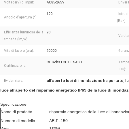
Voltage(V) di input:
AC85-265V
Driver 
120
Istruz
Angolo d'apertura (°):
(Ra>):
Efficienza luminosa della
90
Valuta
lampada (lm/w):
Vita di lavoro (ora):
50000
Garanz
CE Rohs FCC UL SASO
Temper
Certificazione:
TDC):
all'aperto luci di inondazione ha portato
l
Evidenziare:
,
luce all'aperto del risparmio energetico IP65 della luce di inonda
Specificazione
Nome di prodotto
risparmio energetico della luce di inondaz
Numero di modello
AE-FL150
Watt
150W