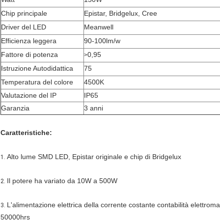
Chip principale
Epistar, Bridgelux, Cree
Driver del LED
Meanwell
Efficienza leggera
90-100lm/w
Fattore di potenza
0,95
>
Istruzione Autodidattica
75
Temperatura del colore
4500K
Valutazione del IP
IP65
Garanzia
3 anni
Caratteristiche:
Alto lume SMD LED, Epistar originale e chip di Bridgelux
1.
Il potere ha variato da 10W a 500W
2.
L'alimentazione elettrica della corrente costante contabilità elettrom
3.
50000hrs