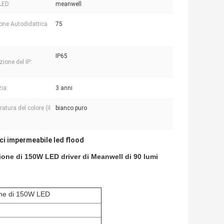
LED:
meanwell
ione Autodidattica
75
IP65
zione del IP:
ia:
3 anni
atura del colore (il
bianco puro
uci impermeabile led flood
zione di 150W LED driver di Meanwell di 90 lumi
ione di 150W LED