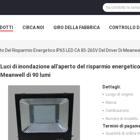
DOTTI
CIRCA NOI
GIRO DELLA FABBRICA
CONTROLLO DI
rto Del Risparmio Energetico IP65 LED CA 85-265V Del Driver Di Meanwel
Luci di inondazione all'aperto del risparmio energetic
Meanwell di 90 lumi
Dettagli:
Luogo di origine:
Marca:
Certificazione:
Numero di modello:
Termini di pagame
Quantità di ordine 