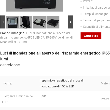
Prezzo:
Imballaggi particolar
Tempi di consegna:
Termini di pagamen
Capacità di aliment
Grande immagine :
Luci di inondazione all'aperto del
Contatto
risparmio energetico IP65 LED CA 85-265V del driver di
Meanwell di 90 lumi
Luci di inondazione all'aperto del risparmio energetico IP65
lumi
descrizione
risparmio energetico della luce di
nome:
Materi
inondazione di 150W LED
Sorgente luminosa del
Epist
Potere
LED: