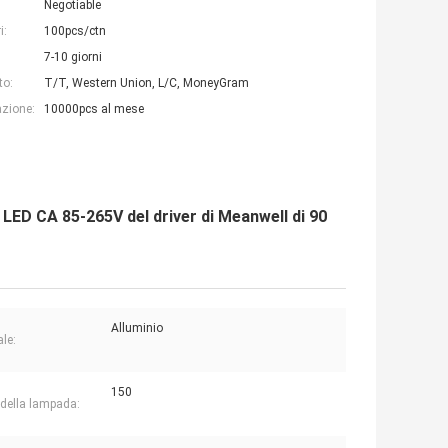
Negotiable
i:
100pcs/ctn
7-10 giorni
to:
T/T, Western Union, L/C, MoneyGram
azione:
10000pcs al mese
 LED CA 85-265V del driver di Meanwell di 90
Alluminio
ale:
150
 della lampada: