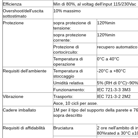
Efficienza
Min di 80%, al voltag dell'input 115/230Vac
Overshoot/dell'uscita
10% massimo
sottostimato
Protezione
sopra protezione di
120%min
tensione:
sopra protezione
120%min
corrente:
Protezione di
recupero automatico
cortocircuito:
Temperatura di
0°C a 40°C
operazione
Requisiti dell'ambiente
Temperatura di
-20°C a +80°C
stoccaggio
Umidità relativa
5% (RH di 0°C)~90%
Funzionamento:
IEC 721-3-3 3M3
Vibrazione
Trasporto:
IEC 721-3-2 2M2
Asce, 10 cicli per asse.
Cadere imballato
1M per il tipo del supporto della parete e 
sopra descritto
Requisiti di affidabilità
Bruciatura
2 ore nell'ambito di 
80%rated a 30°C ±1