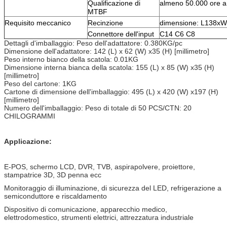
Qualificazione di
almeno 50.000 ore a
MTBF
Requisito meccanico
Recinzione
dimensione: L138
Connettore dell'input
C14 C6 C8
Dettagli d'imballaggio: Peso dell'adattatore: 0.380KG/pc
Dimensione dell'adattatore: 142 (L) x 62 (W) x35 (H) [millimetro]
Peso interno bianco della scatola: 0.01KG
Dimensione interna bianca della scatola: 155 (L) x 85 (W) x35 (H)
[millimetro]
Peso del cartone: 1KG
Cartone di dimensione dell'imballaggio: 495 (L) x 420 (W) x197 (H)
[millimetro]
Numero dell'imballaggio: Peso di totale di 50 PCS/CTN: 20
CHILOGRAMMI
Applicazione:
E-POS, schermo LCD, DVR, TVB, aspirapolvere, proiettore,
stampatrice 3D, 3D penna ecc
Monitoraggio di illuminazione, di sicurezza del LED, refrigerazione a
semiconduttore e riscaldamento
Dispositivo di comunicazione, apparecchio medico,
elettrodomestico, strumenti elettrici, attrezzatura industriale