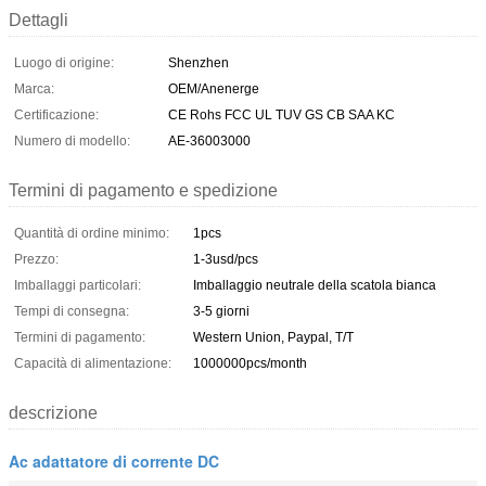
Dettagli
Luogo di origine:
Shenzhen
Marca:
OEM/Anenerge
Certificazione:
CE Rohs FCC UL TUV GS CB SAA KC
Numero di modello:
AE-36003000
Termini di pagamento e spedizione
Quantità di ordine minimo:
1pcs
Prezzo:
1-3usd/pcs
Imballaggi particolari:
Imballaggio neutrale della scatola bianca
Tempi di consegna:
3-5 giorni
Termini di pagamento:
Western Union, Paypal, T/T
Capacità di alimentazione:
1000000pcs/month
descrizione
Ac adattatore di corrente DC