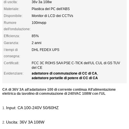
di uscita:
36v 3a 108w
Materiale:
Plastica del PC dell'ABS
Disponibile:
Monitor di LCD dei CCTVs
Rumore
100mvpp
dell'ondulazione:
Efficienza:
85%
Garanzia:
2 anni
I tempi di
DHL FEDEX UPS
consegna:
Certificati:
FCC 3C ROHS SAA PSE C-TICK dell'UL CUL di GS TUV
del CE
adattatore di commutazione di CC di CA
Evidenziare:
,
adattatore portatile di potere di CC di CA
CA di 36V 3A all'adattatore 100 di corrente continua All'alimentazione
elettrica da tavolino di commutazione di 240VAC 108W con l'UL
Input: CA 100-240V 50/60HZ
1.
Uscita: 36V 3A 108W
2.