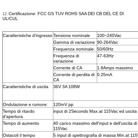
Certificazione: FCC GS TUV ROHS SAA DEI CB DEL CE DI
12.
UL/CUL
Caratteristiche d'ingresso
Tensione nominale
100~240Vac
Gamma di variazione
90-264Vac
Frequenza nominale:
50/60Hz
Frequenza di
47-63Hz
variazione
Corrente di CA
1.8Amps massimo
Corrente di perdita di
0.25mA
CA
Caratteristiche di uscita
36V 3A 108W
Ondulazione e rumore:
120mV pp
Tempo di ritardo
input di 2Seconds Max.at 115Vac ed uscita
d'apertura
Tempo di aumento
40 carico massimo dell'input e dell'uscita d
115Vac
Ostacoli il tempo
5 input di spettrografia di massa Min.at 1