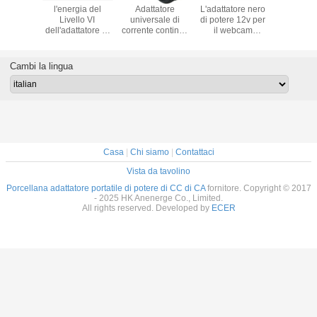
ore 12W
l'energia del
Adattatore
L'adattatore nero
l'adattat
6W di
Livello VI
universale di
di potere 12v per
tavolin
e del
dell'adattatore di
corrente continua
il webcam
corrente a
o della
corrente continua
Di CA della spina
principale spoglia
di 12V 5A
i 12V 1A
di CA di 12v 10a
dell'Eu per la
Pinter, rumore
per l'ada
 2.5A 3A
120Watt per la
macchina
dell'ondulazione
principa
Cambi la lingua
E dei CB
macchina
fotografica del
100mvp
potere pri
rtificato,
fotografica
Cctv/l'input
caricator
macchine
principale del
dell'alimentazione
luci al
iche del
CCTV delle
elettrica supporto
60Watt co
della
strisce con l'UL
della parete
ETL GS de
ia del
del CE ha
90~220v
segn
ore
segnato
Casa
|
Chi siamo
|
Contattaci
Vista da tavolino
Porcellana adattatore portatile di potere di CC di CA
fornitore. Copyright © 2017
- 2025 HK Anenerge Co., Limited.
All rights reserved. Developed by
ECER