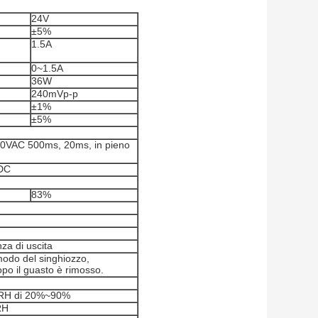
24V
±5%
1.5A
0~1.5A
36W
240mVp-p
±1%
±5%
0VAC 500ms, 20ms, in pieno
DC
83%
a di uscita
modo del singhiozzo,
po il guasto è rimosso.
 RH di 20%~90%
RH