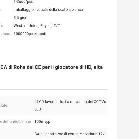
1-3usd/pcs
i:
Imballaggio neutrale della scatola bianca
3-5 giorni
to:
Western Union, Paypal, T/T
azione:
1000000pcs/month
CA di Rohs del CE per il giocatore di HD, alta
Il LCD lavora le luci a macchina dei CCTVs
bile:
LED
 dell'ondulazione:
100mvpp
CA all'adattatore di corrente continua 12v