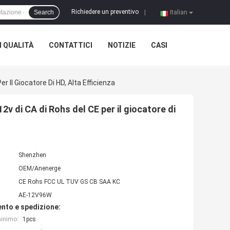
Richiedere un preventivo
Search
|
Italian
 QUALITÀ
CONTATTICI
NOTIZIE
CASI
r Il Giocatore Di HD, Alta Efficienza
2v di CA di Rohs del CE per il giocatore di
Shenzhen
OEM/Anenerge
CE Rohs FCC UL TUV GS CB SAA KC
AE-12V96W
nto e spedizione:
minimo:
1pcs