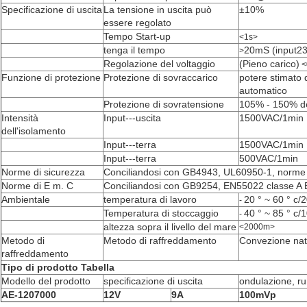
Specificazione di uscita
La tensione in uscita può
±10%
essere regolato
Tempo Start-up
<1s>
tenga il tempo
20mS (input2
>
Regolazione del voltaggio
(Pieno carico)
<
Funzione di protezione
Protezione di sovraccarico
potere stimato 
automatico
Protezione di sovratensione
105% - 150% de
Intensità
Input---uscita
1500VAC/1min
dell'isolamento
Input---terra
1500VAC/1min
Input---terra
500VAC/1min
Norme di sicurezza
Conciliandosi con GB4943, UL60950-1, norm
Norme di E m. C
Conciliandosi con GB9254, EN55022 classe A
Ambientale
temperatura di lavoro
20 ° ~ 60 ° c
-
Temperatura di stoccaggio
40 ° ~ 85 ° c
-
altezza sopra il livello del mare
<2000m>
Metodo di
Metodo di raffreddamento
Convezione natu
raffreddamento
Tipo di prodotto Tabella
Modello del prodotto
specificazione di uscita
ondulazione, r
AE-1207000
12V
9A
100mVp