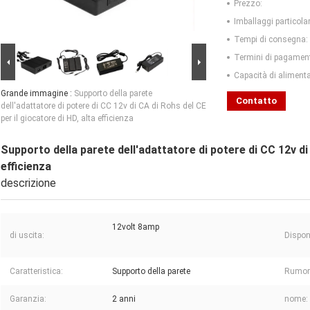
Prezzo:
Imballaggi particolar
Tempi di consegna:
Termini di pagamen
Capacità di aliment
Grande immagine :
Supporto della parete
Contatto
dell'adattatore di potere di CC 12v di CA di Rohs del CE
per il giocatore di HD, alta efficienza
Supporto della parete dell'adattatore di potere di CC 12v di 
efficienza
descrizione
12volt 8amp
di uscita:
Disponi
Caratteristica:
Supporto della parete
Rumore
Garanzia:
2 anni
nome: