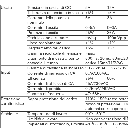
Uscita
Tensione in uscita di CC
5V
12V
Tolleranza di tensione in uscita
±5%
±5%
Corrente della potenza
5A
3A
nominale
Corrente d'uscita
0~5A
0~3A
Potenza di uscita
25W
36W
Ondulazione e rumore
mVp-p
100mVp-p
Linea regolamento
±1%
±1%
Regolamento del carico
±5%
±5%
Gamma regolabile di tensione
Fisso
L'aumento di messa a punto
500ms, 20ms, 50ms/23
ostacola il tempo
carico 15ms/115VAC
Gamma di tensione in ingresso
90~264VAC 135~370V
Input
Corrente di ingresso di CA
0.7A/100VAC
Efficienza
75%
80%
Corrente di afflusso di CA
45A/230VAC
Corrente di perdita
0.75mA/240VAC
Gamma di frequenza
47~63Hz
Protezione
Sopra protezione del carico
110%~150%rated potenz
caratteristico
Modo di protezione: Il 
automatico-recupero do
Ambiente
Temperatura di lavoro
0℃~+50℃
Umidità di lavoro
Non considerazione di
Impiegati di stoccaggio, umidità
-20℃~+85℃, 10~95%