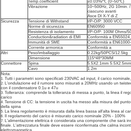
Temp.coefficient
±0.03%/℃ (0~50℃)
Vibrazione
10~500Hz, 2G 10min. /1
ciascuno avanti
Asce DI X-Y di Z
Sicurezza
Tensione di Withstand
I/P-O/P: 3000 VCC
Norme di sicurezza
EN60950
Resistenza di isolamento
I/P-O/P: 100M Ohms
Conduction&radiation di EMI
Conformità a EN55024
Immunità di SME
Conformità a EN61000
Corrente armonica
Conformità a
Altri
Peso/imballaggio
0.22kg/50PCS/12.5kg
Dimensione
115*48*30MM
Connettore
Spina
5.5X2.1mm 5.5X2.5m
Cavo
1.2m
Nota:
Tutti i parametri sono specificati 230VAC ad input, il carico nomin
1.
L'ondulazione ed il rumore sono misurati a 20MHz usando un twisted 
2.
con il condensatore 0.1u e 47u
Tolleranza: comprende la tolleranza di messa a punto, la linea il re
3.
carico
Tensione di CC: la tensione in uscita ha messo alla misura del punt
4.
della spina
La linea regolamento è misurata dalla linea bassa all'alta linea al ca
5.
Il regolamento del carico è misurato carico nominale 20% - 100%
6.
L'alimentazione elettrica è considerata una componente che sarà inst
7.
finale. L'attrezzatura finale deve essere riconfermata che calma incontra
elettromagnetica