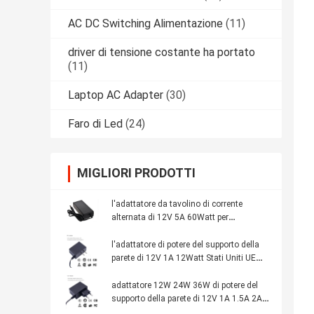
AC DC Switching Alimentazione
(11)
driver di tensione costante ha portato
(11)
Laptop AC Adapter
(30)
Faro di Led
(24)
MIGLIORI PRODOTTI
l'adattatore da tavolino di corrente
alternata di 12V 5A 60Watt per
l'adattatore principale di potere principale
caricatore delle luci al neon 60Watt con
l'adattatore di potere del supporto della
l'UL ETL GS del CE ha segnato
parete di 12V 1A 12Watt Stati Uniti UE
con l'UL del CE del Livello VI segnata per
la macchina fotografica del CCTV ha
adattatore 12W 24W 36W di potere del
condotto le luci al neon
supporto della parete di 12V 1A 1.5A 2A
2.5A 3A con il CE dei CB dell'UL