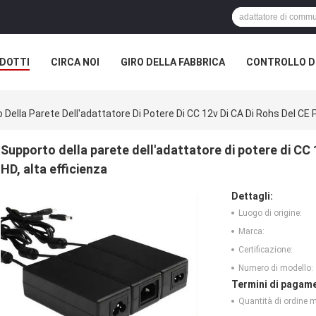
DOTTI
CIRCA NOI
GIRO DELLA FABBRICA
CONTROLLO DI
Della Parete Dell'adattatore Di Potere Di CC 12v Di CA Di Rohs Del CE Pe
Supporto della parete dell'adattatore di potere di CC 1
HD, alta efficienza
Dettagli:
Luogo di origine:
Marca:
Certificazione:
Numero di modello:
Termini di pagame
Quantità di ordine 