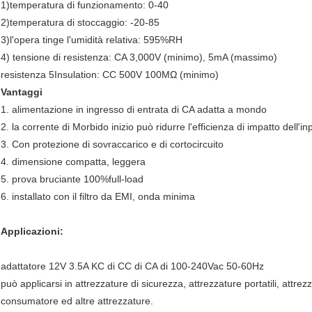
1)temperatura di funzionamento: 0-40
2)temperatura di stoccaggio: -20-85
3)l'opera tinge l'umidità relativa: 595%RH
4) tensione di resistenza: CA 3,000V (minimo), 5mA (massimo)
resistenza 5Insulation: CC 500V 100MΩ (minimo)
Vantaggi
1. alimentazione in ingresso di entrata di CA adatta a mondo
2. la corrente di Morbido inizio può ridurre l'efficienza di impatto dell'in
3. Con protezione di sovraccarico e di cortocircuito
4. dimensione compatta, leggera
5. prova bruciante 100%full-load
6. installato con il filtro da EMI, onda minima
Applicazioni:
adattatore 12V 3.5A KC di CC di CA di 100-240Vac 50-60Hz
può applicarsi in attrezzature di sicurezza, attrezzature portatili, attre
consumatore ed altre attrezzature.