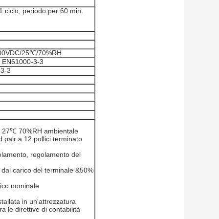
 ciclo, periodo per 60 min.
/500VDC/25℃/70%RH
, EN61000-3-3
-3-3
m
ale, 27℃ 70%RH ambientale
pair a 12 pollici terminato
golamento, regolamento del
o dal carico del terminale &50%
rico nominale
allata in un'attrezzatura
 le direttive di contabilità