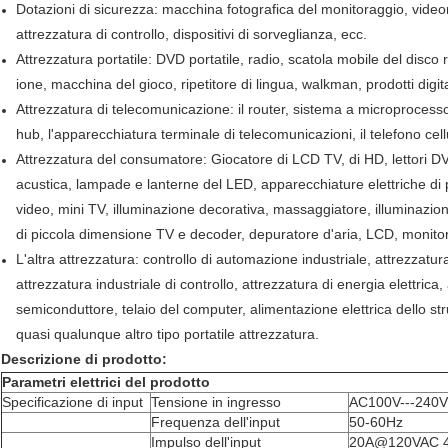
Dotazioni di sicurezza: macchina fotografica del monitoraggio, videor
attrezzatura di controllo, dispositivi di sorveglianza, ecc.
Attrezzatura portatile: DVD portatile, radio, scatola mobile del disco ri
ione, macchina del gioco, ripetitore di lingua, walkman, prodotti digi
Attrezzatura di telecomunicazione: il router, sistema a microprocessor
hub, l'apparecchiatura terminale di telecomunicazioni, il telefono cell
Attrezzatura del consumatore: Giocatore di LCD TV, di HD, lettori DVD, 
acustica, lampade e lanterne del LED, apparecchiature elettriche di pi
video, mini TV, illuminazione decorativa, massaggiatore, illuminazione
di piccola dimensione TV e decoder, depuratore d'aria, LCD, monitor
L'altra attrezzatura: controllo di automazione industriale, attrezzatura 
attrezzatura industriale di controllo, attrezzatura di energia elettric
semiconduttore, telaio del computer, alimentazione elettrica dello s
quasi qualunque altro tipo portatile attrezzatura.
Descrizione di prodotto:
Parametri elettrici del prodotto
Specificazione di input
Tensione in ingresso
AC100V---240V
Frequenza dell'input
50-60Hz
Impulso dell'input
20A@120VAC 