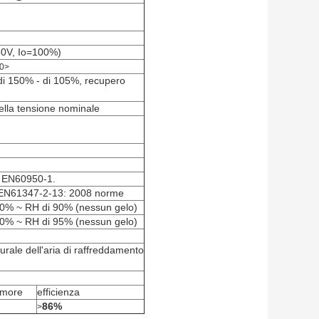
30V, Io=100%)
0>
di 150% - di 105%, recupero
lla tensione nominale
e EN60950-1.
 EN61347-2-13: 2008 norme
/20% ~ RH di 90% (nessun gelo)
/10% ~ RH di 95% (nessun gelo)
rale dell'aria di raffreddamento
umore
efficienza
86%
>