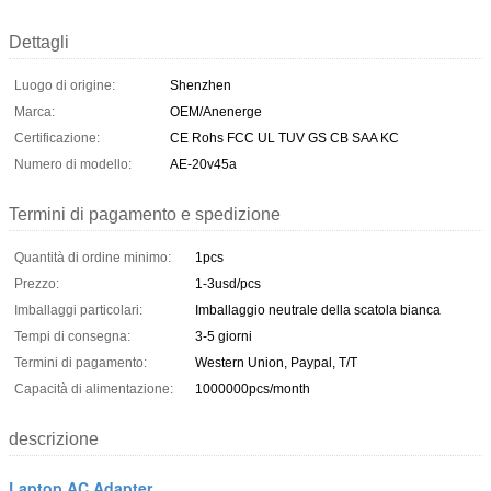
Dettagli
Luogo di origine:
Shenzhen
Marca:
OEM/Anenerge
Certificazione:
CE Rohs FCC UL TUV GS CB SAA KC
Numero di modello:
AE-20v45a
Termini di pagamento e spedizione
Quantità di ordine minimo:
1pcs
Prezzo:
1-3usd/pcs
Imballaggi particolari:
Imballaggio neutrale della scatola bianca
Tempi di consegna:
3-5 giorni
Termini di pagamento:
Western Union, Paypal, T/T
Capacità di alimentazione:
1000000pcs/month
descrizione
Laptop AC Adapter