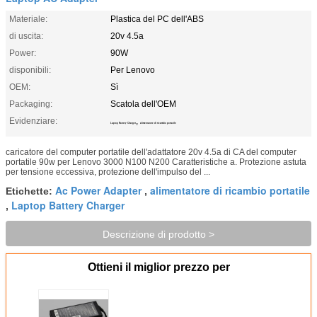
Materiale:
Plastica del PC dell'ABS
di uscita:
20v 4.5a
Power:
90W
disponibili:
Per Lenovo
OEM:
Sì
Packaging:
Scatola dell'OEM
Evidenziare:
,
Laptop Battery Charger
alimentatore di ricambio portatile
caricatore del computer portatile dell'adattatore 20v 4.5a di CA del computer
portatile 90w per Lenovo 3000 N100 N200 Caratteristiche a. Protezione astuta
per tensione eccessiva, protezione dell'impulso del ...
Ac Power Adapter
alimentatore di ricambio portatile
Etichette:
,
Laptop Battery Charger
,
Descrizione di prodotto >
Ottieni il miglior prezzo per