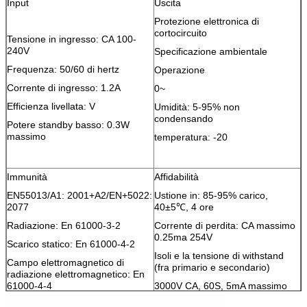
Input
Uscita
Protezione elettronica di
cortocircuito
Tensione in ingresso: CA 100-
240V
Specificazione ambientale
Frequenza: 50/60 di hertz
Operazione
Corrente di ingresso: 1.2A
0~
Efficienza livellata: V
Umidità: 5-95% non
condensando
Potere standby basso: 0.3W
massimo
temperatura: -20
Immunità
Affidabilità
EN55013/A1: 2001+A2/EN+5022:
Ustione in: 85-95% carico,
2077
40±5℃, 4 ore
Radiazione: En 61000-3-2
Corrente di perdita: CA massimo
0.25ma 254V
Scarico statico: En 61000-4-2
Isoli e la tensione di withstand
Campo elettromagnetico di
(fra primario e secondario)
radiazione elettromagnetico: En
61000-4-4
3000V CA, 60S, 5mA massimo
Impulso: En 61000-4-5
MTBF: Pieno carico oltre 50000