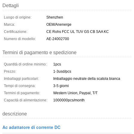
Dettagli
Luogo di origine:
Shenzhen
Marca:
OEM/Anenerge
Certificazione:
CE Rohs FCC UL TUV GS CB SAA KC
Numero di modello:
AE-24002700
Termini di pagamento e spedizione
Quantità di ordine minimo:
1pcs
Prezzo:
1-3usd/pcs
Imballaggi particolari:
Imballaggio neutrale della scatola bianca
Tempi di consegna:
3-5 giorni
Termini di pagamento:
Western Union, Paypal, T/T
Capacità di alimentazione:
1000000pcs/month
descrizione
Ac adattatore di corrente DC