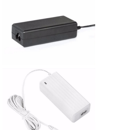
ore a 25℃ che si concilia con
L'induzione disturba: En 61000-4-
6
Norma di MIL-HDBK-217F
La tensione interrompe o varia:
En 61000-4-11
Certificati ed approvazioni
Funzione di protezione
Protezione di cortocircuito:
L'alimentazione elettrica
FCC
recupererà
Contabilità elettromagnetica
Ccc
automaticamente quando i guasti
C-TICK
del circuito del colpo hanno
SAA
rimosso
cTUVus
Sopra protezione corrente:
CB
L'alimentazione elettrica
GS
recupererà
CE
Le BS
automaticamente quando sopra
gli errori correnti ha rimosso
Sopra protezione di tensione:
L'alimentazione elettrica
recupererà
quando tensione in uscita eccetto